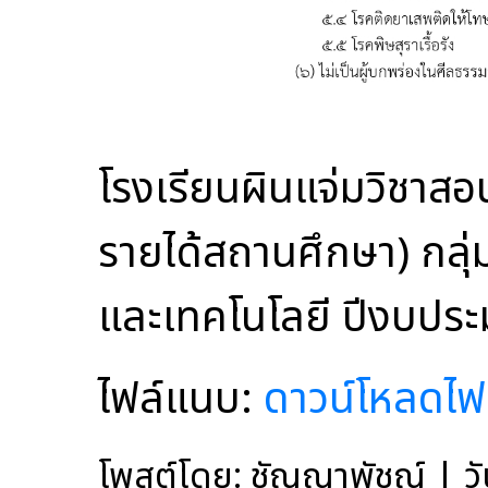
โรงเรียนผินแจ่มวิชาสอน
รายได้สถานศึกษา) กลุ่
และเทคโนโลยี ปีงบปร
ไฟล์แนบ:
ดาวน์โหลดไฟ
โพสต์โดย: ชัญญาพัชญ์ | วั